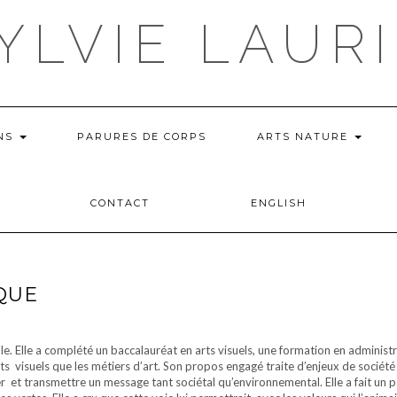
YLVIE LAUR
ONS
PARURES DE CORPS
ARTS NATURE
CONTACT
ENGLISH
QUE
ille. Elle a complété un baccalauréat en arts visuels, une formation en administ
arts visuels que les métiers d’art. Son propos engagé traite d’enjeux de socié
er et transmettre un message tant sociétal qu’environnemental. Elle a fait un 