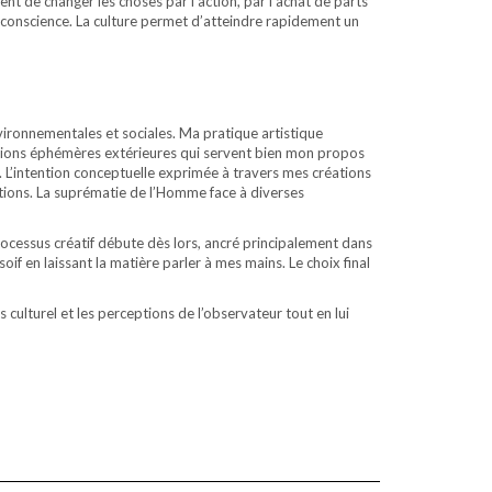
ent de changer les choses par l’action, par l’achat de parts
e conscience. La culture permet d’atteindre rapidement un
nvironnementales et sociales. Ma pratique artistique
allations éphémères extérieures qui servent bien mon propos
s. L’intention conceptuelle exprimée à travers mes créations
eptions. La suprématie de l’Homme face à diverses
processus créatif débute dès lors, ancré principalement dans
oif en laissant la matière parler à mes mains. Le choix final
 culturel et les perceptions de l’observateur tout en lui