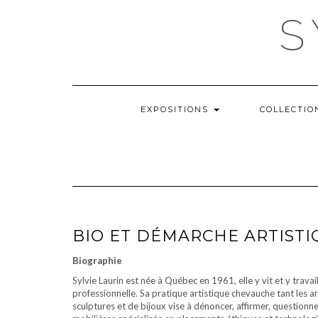
Skip
S
to
content
EXPOSITIONS
COLLECTI
BIO ET DÉMARCHE ARTISTI
Biographie
Sylvie Laurin est née à Québec en 1961, elle y vit et y trava
professionnelle. Sa pratique artistique chevauche tant les 
sculptures et de bijoux vise à dénoncer, affirmer, questionn