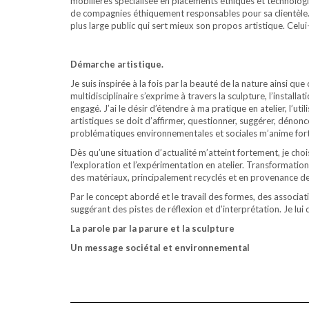
mobilières spécialisée en placements éthiques et technologies
de compagnies éthiquement responsables pour sa clientèle. E
plus large public qui sert mieux son propos artistique. Celui-
Démarche artistique.
Je suis inspirée à la fois par la beauté de la nature ainsi 
multidisciplinaire s’exprime à travers la sculpture, l’insta
engagé. J’ai le désir d’étendre à ma pratique en atelier, l’
artistiques se doit d’affirmer, questionner, suggérer, dénon
problématiques environnementales et sociales m’anime fort
Dès qu’une situation d’actualité m’atteint fortement, je cho
l’exploration et l’expérimentation en atelier. Transformation
des matériaux, principalement recyclés et en provenance de 
Par le concept abordé et le travail des formes, des associati
suggérant des pistes de réflexion et d’interprétation. Je lu
La parole par la parure et la sculpture
Un message sociétal et environnemental