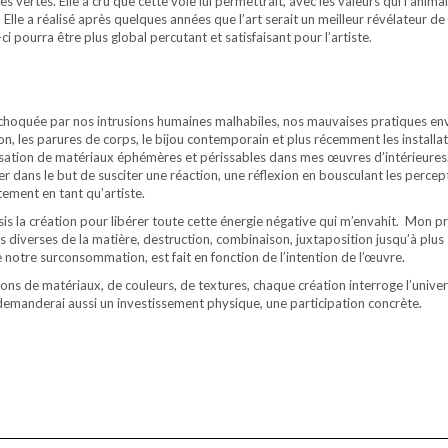
 vertes. Elle a cru que cette voie lui permettrait, avec les valeurs qui l’animai
lle a réalisé après quelques années que l’art serait un meilleur révélateur d
ci pourra être plus global percutant et satisfaisant pour l’artiste.
que choquée par nos intrusions humaines malhabiles, nos mauvaises pratiques e
llation, les parures de corps, le bijou contemporain et plus récemment les inst
utilisation de matériaux éphémères et périssables dans mes œuvres d’intérieure
cer dans le but de susciter une réaction, une réflexion en bousculant les perc
ement en tant qu’artiste.
isis la création pour libérer toute cette énergie négative qui m’envahit. Mon 
s diverses de la matière, destruction, combinaison, juxtaposition jusqu’à plus s
notre surconsommation, est fait en fonction de l’intention de l’œuvre.
ons de matériaux, de couleurs, de textures, chaque création interroge l’univers
i demanderai aussi un investissement physique, une participation concrète.